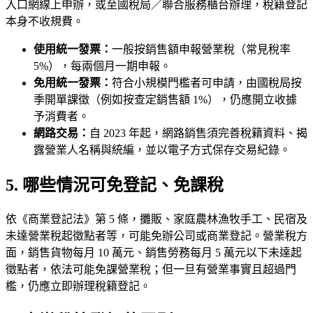
入口網線上申辦，或至國稅局／聯合服務櫃台辦理，稅籍登記
本身不收規費。
使用統一發票：
一般按銷售額申報營業稅（常見稅率
5%），每兩個月一期申報。
免用統一發票：
符合小規模門檻者可申請，由國稅局按
季開單課徵（例如按查定銷售額 1%），仍應開立收據
予消費者。
網路交易：
自 2023 年起，網路銷售須完善稅籍資料、揭
露營業人名稱與統編，並以電子方式保存交易紀錄。
5. 哪些情況可免登記、免課稅
依《商業登記法》第 5 條，攤販、家庭農林漁牧手工、民宿及
未達營業稅起徵點者等，可能免辦公司或商業登記。營業稅方
面，銷售貨物每月 10 萬元、銷售勞務每月 5 萬元以下未達起
徵點者，依法可能免課營業稅；但一旦有營業事實且超過門
檻，仍應立即辦理稅籍登記。