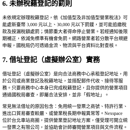
6. 未辦稅籍登記的罰則
未依規定辦理稅籍登記，依《加值型及非加值型營業稅法》可
能處新臺幣 3,000 元以上、30,000 元以下罰鍰，並可能追繳稅
款及按漏稅額處罰；情節重大者得命停止營業。若經通知後限
期補正，依減免標準有機會免罰。網路營業者若分散平台規避
申報，國稅局仍可透過金流、物流與平台資料比對查核。
7. 借址登記（虛擬辦公室）實務
借址登記（虛擬辦公室）是向合法商務中心承租登記地址，用
於公司或商業登記及稅籍地址，並搭配郵件代收、接待等服
務。只要商務中心本身已完成稅籍登記，且你提供的營業項目
通過國稅局審查，即屬合法安排，並非「假地址」。
常見無法借址的原因包含：免用統一發票之商號、特許行業、
進出口貿易審查較嚴、或營業稅長期申報異常等。Nexspace
位於台北車站商圈，提供營業登記地址方案，僅受理可開立統
一發票之有限公司，並協助會計師審閱營業項目與文件流程。