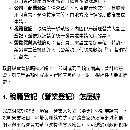
並由會計師出具查核報告（依資本額規定）。
公司／商業登記：
備齊章程、股東或合夥文件、建物使
用同意書、預查核定書等，向地方政府經發局或商業處
申請。
稅籍登記：
取得統一編號後，向國稅局辦理營業人設立
登記，並依狀況請領統一發票或申請免用發票。
勞健保與其他許可：
若有員工需設立投保單位；特許行
業另需主管機關許可（營業項目代碼尾數為「1」者須特
別留意）。
政府規費會依臨櫃／線上、公司或商業類型而異；會計師驗
資、刻章等為額外成本。實際天數約 2–4 週，視補件與縣市而
定。
4. 稅籍登記（營業登記）怎麼辦
完成組織登記後，填寫「營業人設立（變更）登記申請書」，
說明營業項目、地址與聯絡方式。網路賣家須填寫網域名稱、
網址與平台會員帳號（勿提供登入密碼）。可透過財政部稅務