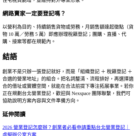
住宅稅負劇增，並維持對外專業形象。
網路賣家一定要登記嗎？
以營利為目的、持續銷售貨物或勞務，月銷售額達起徵點（貨
物 10 萬／勞務 5 萬）即應辦理稅籍登記；團購、直播、代
購、接案等都在規範內。
結語
創業不是只辦一張登記就好，而是「組織登記 ＋ 稅籍登記 ＋
合適的營業地址」的組合。把名詞釐清、流程排好，再選擇適
合的借址或實體空間，就能在合法前提下專注拓展事業。若你
正在規劃台北營業登記，歡迎與 Nexspace 團隊聯繫，我們可
協助說明方案內容與文件準備方向。
延伸閱讀
2026 營業登記怎麼辦？創業者必看申請重點
台北營業登記｜
虛擬辦公室方案